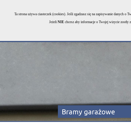
Select Language
▼
tel. 53
Kontrast
Ta strona używa ciasteczek (cookies). Jeśli zgadzasz się na zapisywanie danych o Tw
Jeżeli
NIE
chcesz aby informacje o Twojej wizycie zostły z
|
|
|
Strona główna
O firmie
Oferta
Bramy garażowe