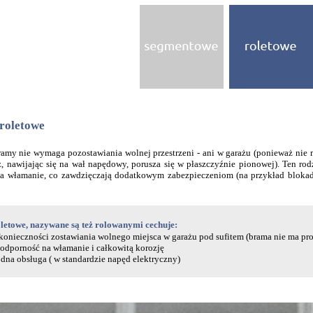
roletowe
ramy nie wymaga pozostawiania wolnej przestrzeni - ani w garażu (ponieważ nie
cz, nawijając się na wał napędowy, porusza się w płaszczyźnie pionowej). Ten ro
a włamanie, co zawdzięczają dodatkowym zabezpieczeniom (na przykład blokad
etowe, nazywane są też rolowanymi cechuje:
konieczności zostawiania wolnego miejsca w garażu pod sufitem (brama nie ma pr
odporność na włamanie i całkowitą korozję
na obsługa ( w standardzie napęd elektryczny)