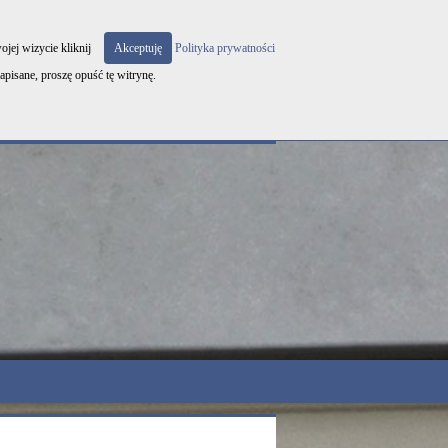
3 131 131 | e-mail:
biuro@oknabednarek.pl
ojej wizycie kliknij
Akceptuję
Polityka prywatności
apisane, proszę opuść tę witrynę.
|
|
Realizacje
Kontakt
Prywatność