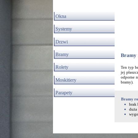
Okna
Systemy
Drzwi
Bramy
Bramy 
Rolety
Ten typ b
jej płasz
odporne n
Moskitiery
bramy).
Parapety
Bramy rol
brak 
duża 
wygod