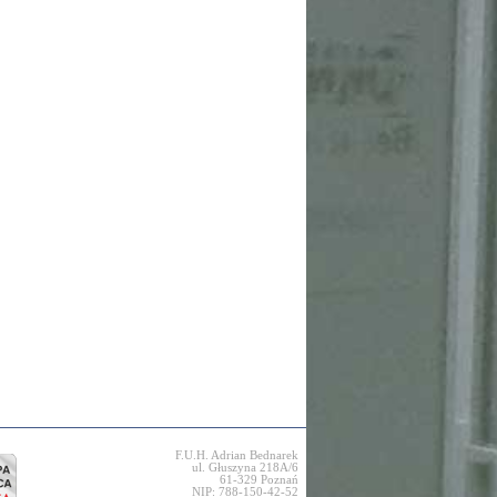
F.U.H. Adrian Bednarek
ul. Głuszyna 218A/6
61-329 Poznań
NIP: 788-150-42-52