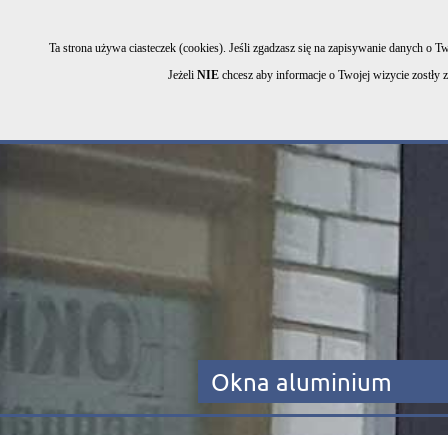
Select Language
▼
tel. 53
Kontrast
Ta strona używa ciasteczek (cookies). Jeśli zgadzasz się na zapisywanie danych o Tw
Jeżeli
NIE
chcesz aby informacje o Twojej wizycie zostły z
|
|
|
Strona główna
O firmie
Oferta
Okna aluminium