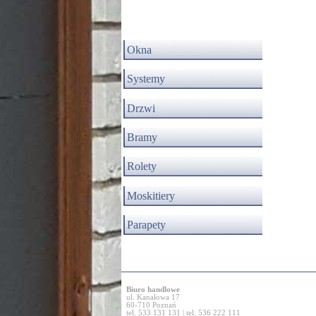
Okna
Systemy
Drzwi
Bramy
Rolety
Moskitiery
Parapety
Biuro handlowe
ul. Kanałowa 17
60-710 Poznań
tel. 533 131 131 | tel. 536 222 111