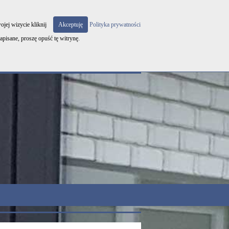
3 131 131 | e-mail:
biuro@oknabednarek.pl
ojej wizycie kliknij
Akceptuję
Polityka prywatności
apisane, proszę opuść tę witrynę.
|
|
Realizacje
Kontakt
Prywatność