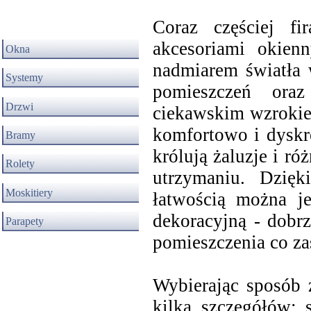
Coraz częściej fi
akcesoriami okien
Okna
nadmiarem światła 
Systemy
pomieszczeń ora
Drzwi
ciekawskim wzrokie
komfortowo i dyskr
Bramy
królują żaluzje i ró
Rolety
utrzymaniu. Dzięk
Moskitiery
łatwością można j
dekoracyjną - dobr
Parapety
pomieszczenia co zas
Wybierając sposób 
kilka szczegółów: 