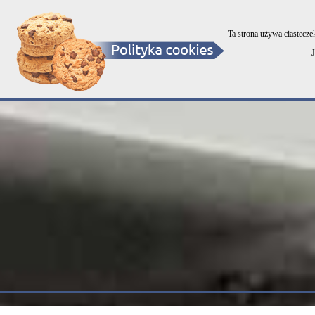
Select Language
▼
OKNA - DRZWI - BRAMY - ROLETY
Ta strona używa ciastecze