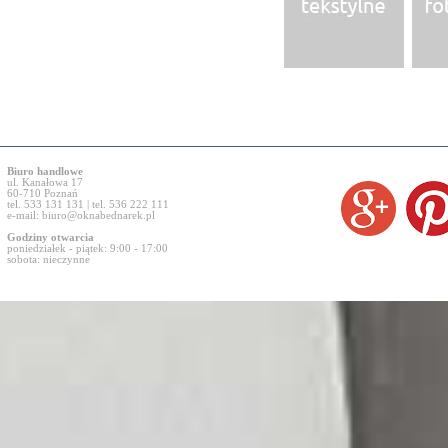
Biuro handlowe
ul. Kanałowa 17
60-710 Poznań
tel. 533 131 131 | tel. 536 222 111
e-mail:
biuro@oknabednarek.pl
Godziny otwarcia
poniedziałek - piątek: 9:00 - 17:00
sobota: nieczynne